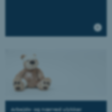
ASP.NET_SessionId
Microsoft Corporation
.au.dk
JSESSIONID
Oracle Corporation
.au.dk
ARRAffinity
Microsoft Corporation
.mitstudie.au.dk
Arbejds- og nærved ulykker