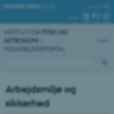
MEDARBEJDERE
.AU.DK
Min profil
AU.DK
SYSTEM
FIND
MENU
INSTITUT FOR
FYSIK OG
ASTRONOMI
–
English
MEDARBEJDERPORTAL
Arbejdsmiljø og
sikkerhed