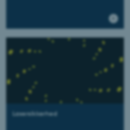
grundlæggende funktioner
som navigation mm.
Hjemmesiden kan ikke
fungerer uden disse cookies.
Navn
Udbyder / Domæne
be_typo_user
TYPO3 Association
.au.dk
fe_typo_user
Typo3 Association
.au.dk
Lasersikkerhed