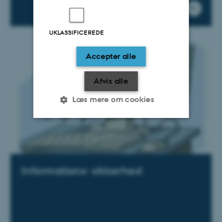
UKLASSIFICEREDE
Accepter alle
Afvis alle
Læs mere om cookies
Nødvendige
Statistiske
Marketing
Funktionelle
Uklassificerede
Informations- sikkerhed
Nødvendige cookies hjælper
med at gøre hjemmesiden
brugbar ved at aktivere nogle