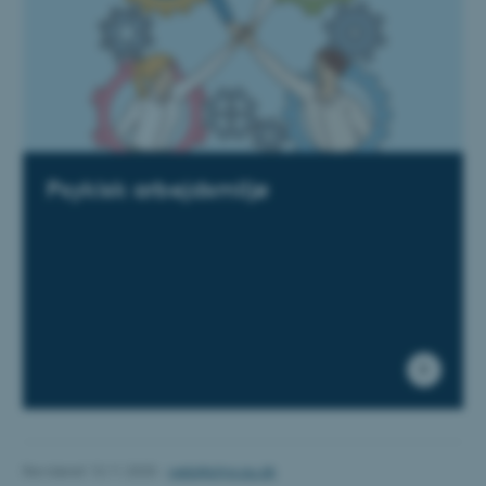
ARRAffinity
Microsoft Corporation
.ofn.au.dk
JSESSIONID
Oracle Corporation
Psykisk arbejdsmiljø
.www.linkedin.com
ASPSESSIONIDSQQCSQRC
webforms.au.dk
Revideret 13.11.2025
-
web@phys.au.dk
__RequestVerificationToken
Microsoft Corporation