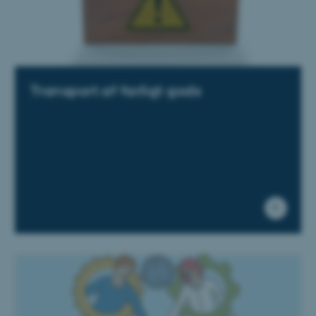
OptanonAlertBoxClosed
OneTrust LLC
.pure.au.dk
Transport af farligt gods
PHPSESSID
PHP.net
internationalstaff.app3.geckoboo