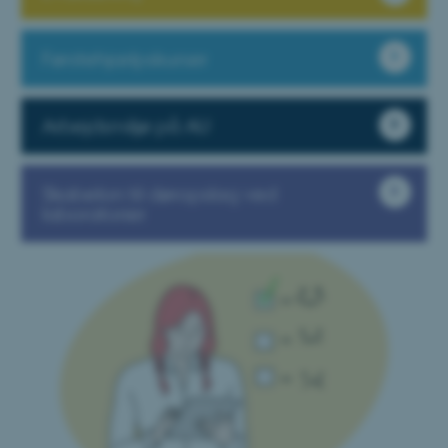
Førstehjælpskurser
Arbejdsmiljø på AU
Skabelon til døropslag ved
laboratorier