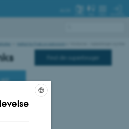
AU.DK
MIN PROFIL
SYSTEM
FIND
MENU
titutter
Institut for Fysik og Astronomi
Workzone - vejledninger og links
nks
Find din superbruger
 AU
g
levelse
ENGLISH
DANISH