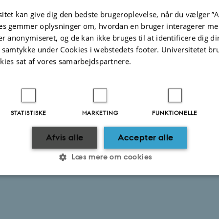
itet kan give dig den bedste brugeroplevelse, når du vælger ”A
es gemmer oplysninger om, hvordan en bruger interagerer med
1.2025
-
web@phys.au.dk
er anonymiseret, og de kan ikke bruges til at identificere dig d
t samtykke under Cookies i webstedets footer. Universitetet br
kies sat af vores samarbejdspartnere.
STATISTISKE
MARKETING
FUNKTIONELLE
Afvis alle
Accepter alle
Læs mere om cookies
Statistiske
Marketing
Funktionelle