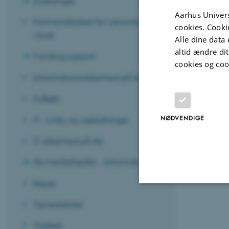
Foreninger
Aarhus Univers
Formandskabet for censorkorpset
cookies. Cooki
Revideret 13.1
i fysik
Alle dine data 
altid ændre di
Funding support
cookies og coo
Informationssikkerhed på AU
Indkøb
NØDVENDIGE
IT - Links og vejledninger
IT sikkerhed på AU
Ny medarbejder - Information
Rejser
Nødvendige
Tjenestebiler
Trykkeri