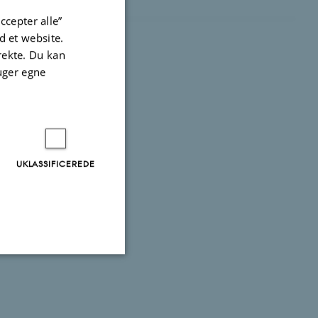
ccepter alle”
 et website.
irekte. Du kan
uger egne
UKLASSIFICEREDE
Uklassificerede