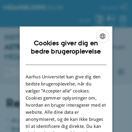
MEDARBEJDERE
.AU.DK
Min profil
AU.DK
SYSTEM
FIND
MENU
INSTITUT FOR
FYSIK OG
Cookies giver dig en
ASTRONOMI
–
English
ENGLISH
bedre brugeroplevelse
MEDARBEJDERPORTAL
DANISH
Aarhus Universitet kan give dig den
bedste brugeroplevelse, når du
vælger ”Accepter alle” cookies.
Cookies gemmer oplysninger om,
Rejser
hvordan en bruger interagerer med et
website. Alle dine data er
anonymiseret, og de kan ikke bruges
AU's portal for rejser
til at identificere dig direkte. Du kan
Rejsebureau - Carlson Wagonlit Travel
(CWT)