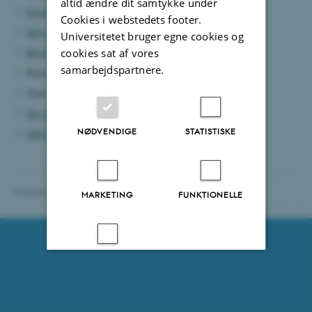
altid ændre dit samtykke under
Forsikringer
Cookies i webstedets footer.
Info og link til bestilling af kreditkort
Universitetet bruger egne cookies og
RejsUd
cookies sat af vores
samarbejdspartnere.
Rejseafregning for
au-ansatte
og
ikke au-ansatte
Time- og dagpenge, ind- og udland -
Satser
Tro og love-erklæring
(pdf)
NØDVENDIGE
STATISTISKE
Oplysningsskema til rejseafregning
(pdf)
Revideret 02.02.2026
MARKETING
FUNKTIONELLE
94758 / i31
UKLASSIFICEREDE
Accepter alle