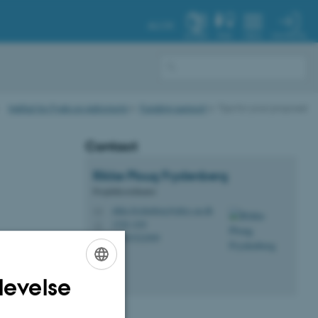
AU.DK
MIN PROFIL
SYSTEM
FIND
MENU
Institut for Fysik og Astronomi
Funding support
Tips for your proposal
Contact
Rikke
Ploug Frydenberg
Projektkoordinator
rikke.frydenberg@phys.au.dk
M
1520, 630
H
+4593522909
P
levelse
ENGLISH
DANISH