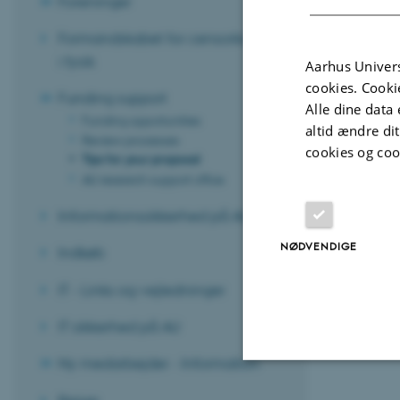
Foreninger
Chapte
Formandskabet for censorkorpset
Revideret 24.0
i fysik
Aarhus Univers
cookies. Cooki
Funding support
Alle dine data 
Funding opportunities
altid ændre di
Review processes
cookies og coo
Tips for your proposal
AU research support office
Informationssikkerhed på AU
NØDVENDIGE
Indkøb
IT - Links og vejledninger
IT sikkerhed på AU
Ny medarbejder - Information
Nødvendige