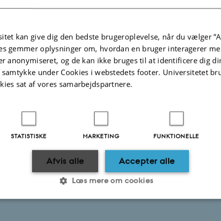
r 6: Making contact and communicating with program manager
4.2025
-
Rikke Ploug Frydenberg
itet kan give dig den bedste brugeroplevelse, når du vælger ”A
es gemmer oplysninger om, hvordan en bruger interagerer med
er anonymiseret, og de kan ikke bruges til at identificere dig d
t samtykke under Cookies i webstedets footer. Universitetet br
kies sat af vores samarbejdspartnere.
STATISTISKE
MARKETING
FUNKTIONELLE
Afvis alle
Accepter alle
Læs mere om cookies
Statistiske
Marketing
Funktionelle