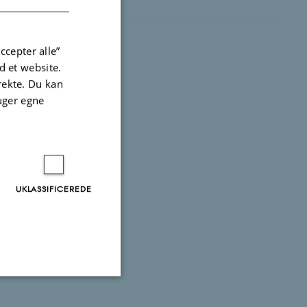
ccepter alle”
 et website.
irekte. Du kan
uger egne
UKLASSIFICEREDE
Uklassificerede