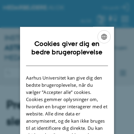
MEDARBEJDERE
.AU.DK
Min profil
AU.DK
SYSTEM
FIND
MENU
INSTITUT FOR
FYSIK OG
Cookies giver dig en
ASTRONOMI
–
English
ENGLISH
bedre brugeroplevelse
MEDARBEJDERPORTAL
DANISH
Aarhus Universitet kan give dig den
bedste brugeroplevelse, når du
vælger ”Accepter alle” cookies.
Cookies gemmer oplysninger om,
Preview - må ikke
hvordan en bruger interagerer med et
website. Alle dine data er
slettes
anonymiseret, og de kan ikke bruges
til at identificere dig direkte. Du kan