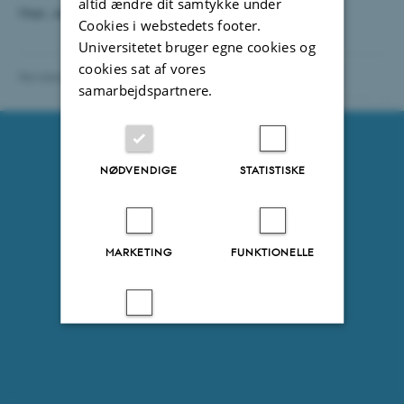
altid ændre dit samtykke under
Oops, an error occurred! Code: 20260810125523385c6ec7
Cookies i webstedets footer.
Universitetet bruger egne cookies og
cookies sat af vores
Revideret 29.09.2021
-
Marianne Sodemann
samarbejdspartnere.
116547 / i31
NØDVENDIGE
STATISTISKE
MARKETING
FUNKTIONELLE
UKLASSIFICEREDE
Accepter alle